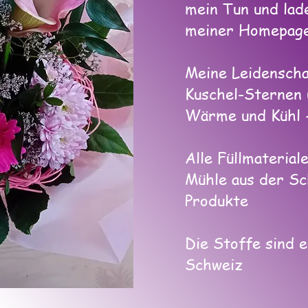
mein Tun und lade
meiner Homepag
Meine Leidenscha
Kuschel-Sternen 
Wärme und Kühl -
Alle Füllmateria
Mühle aus der Sc
Produkte
Die Stoffe sind e
Schweiz