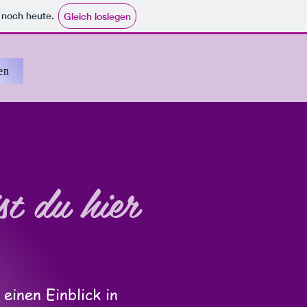
e noch heute.
Gleich loslegen
en
st du hier
 einen Einblick in