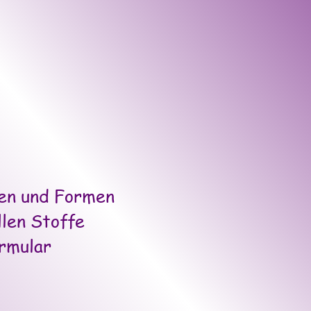
sen und Formen
llen Stoffe
rmular