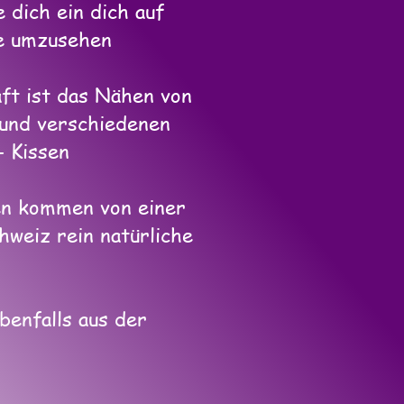
 dich ein dich auf
e umzusehen
ft ist das Nähen von
und verschiedenen
 Kissen
len kommen von einer
hweiz rein natürliche
benfalls aus der