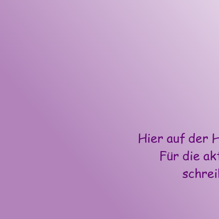
Hier auf der 
Für die ak
schrei